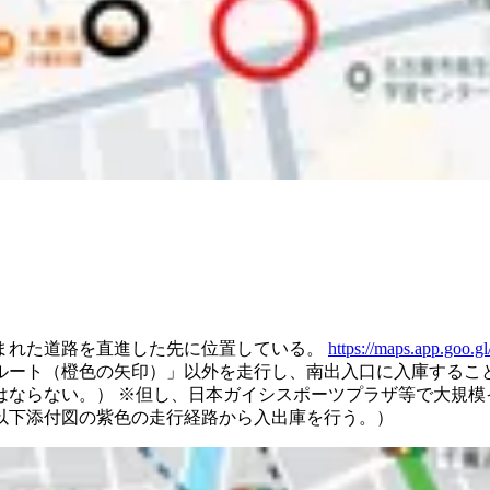
まれた道路を直進した先に位置している。
https://maps.app.go
ルート（橙色の矢印）」以外を走行し、南出入口に入庫するこ
はならない。）
※但し、日本ガイシスポーツプラザ等で大規模
以下添付図の紫色の走行経路から入出庫を行う。）