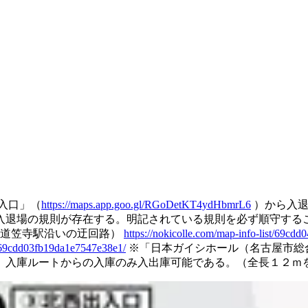
入口」（
https://maps.app.goo.gl/RGoDetKT4ydHbmrL6
）から入退
入退場の規則が存在する。明記されている規則を必ず順守する
道笠寺駅沿いの迂回路）
https://nokicolle.com/map-info-list/69c
st/69cdd03fb19da1e7547e38e1/
※「日本ガイシホール（名古屋市総
」入庫ルートからの入庫のみ入出庫可能である。（全長１２ｍ